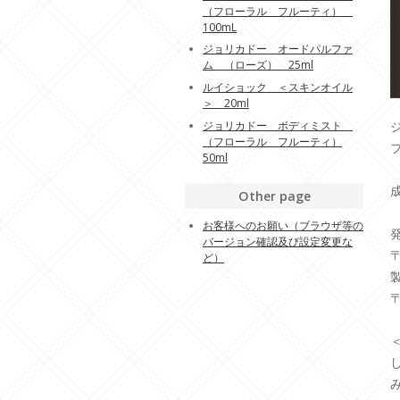
（フローラル フルーティ）
100mL
ジョリカドー オードパルファ
ム （ローズ） 25ml
ルイショック ＜スキンオイル
＞ 20ml
ジョリカドー ボディミスト
（フローラル フルーティ）
50ml
Other page
お客様へのお願い（ブラウザ等の
バージョン確認及び設定変更な
〒
ど）
〒