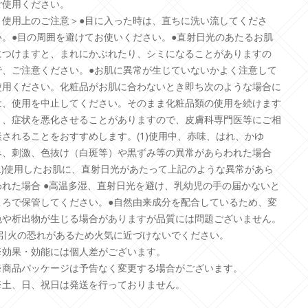
ご使用ください。
＜使用上のご注意＞●目に入った時は、直ちに洗い流してくださ
い。●目の周囲を避けてお使いください。●直射日光のあたるお肌
につけますと、まれにかぶれたり、シミになることがありますの
で、ご注意ください。●お肌に異常が生じていないかよく注意して
使用ください。化粧品がお肌に合わないとき即ち次のような場合に
は、使用を中止してください。そのまま化粧品類の使用を続けます
と、症状を悪化させることがありますので、皮膚科専門医等にご相
談されることをおすすめします。(1)使用中、赤味、はれ、かゆ
み、刺激、色抜け（白斑等）や黒ずみ等の異常があらわれた場合
(2)使用したお肌に、直射日光があたって上記のような異常があら
われた場合 ●高温多湿、直射日光を避け、乳幼児の手の届かないと
ころで保管してください。●自然由来成分を配合しているため、変
色や析出物が生じる場合がありますが品質には問題ございません。
●引火の恐れがあるため火気に近づけないでください。
※効果・効能には個人差がございます。
※商品パッケージは予告なく変更する場合がございます。
※土、日、祝日は発送を行っておりません。